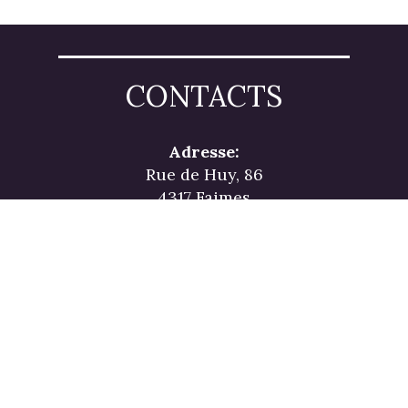
CONTACTS
Adresse:
Rue de Huy, 86
4317 Faimes
Courriel
info@gammatherm.be
Retrouvez nos liquidations et nos
offres exclusives en ligne.