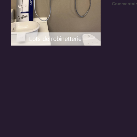
Commentair
Lots de robinetterie