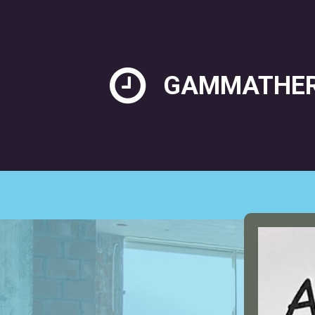

GAMMATHE