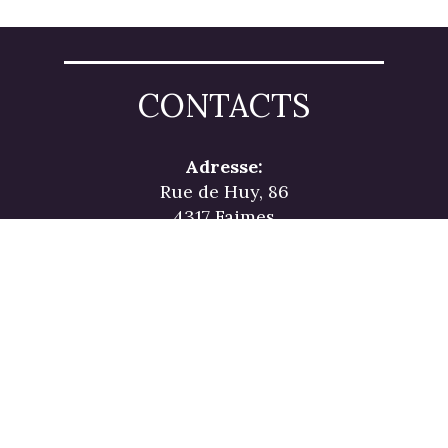
CONTACTS
Adresse:
Rue de Huy, 86
4317 Faimes
Courriel
info@gammatherm.be
Retrouvez nos liquidations et nos
offres exclusives en ligne.