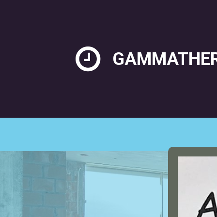

GAMMATHE