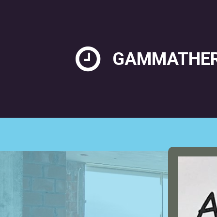

GAMMATHE