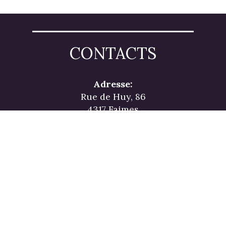
CONTACTS
Adresse:
Rue de Huy, 86
4317 Faimes
Courriel
info@gammatherm.be
Retrouvez nos liquidations et nos
offres exclusives en ligne.